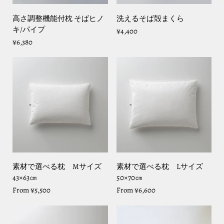
高さ調整機能付枕 そばヒノ
洗えるそば殻まくら
キ/パイプ
¥4,400
¥6,380
素材で選べる枕 Mサイズ
素材で選べる枕 Lサイズ
43×63㎝
50×70㎝
From
¥5,500
From
¥6,600