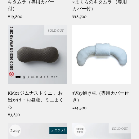
キタムラ（専用カバー
×まくらのキタムラ （専用
付）
カバー付）
¥19,800
¥18,700
SOLD OUT
KM01 ジムナストミニ． お
3Way抱き枕（専用カバー付
出かけ・お昼寝、ミニまく
き）
ら
¥14,300
¥3,850
SOLD OUT