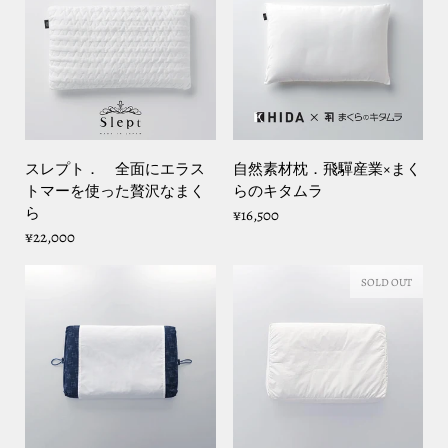
スレプト． 全面にエラス
自然素材枕．飛驒産業×まく
トマーを使った贅沢なまく
らのキタムラ
ら
¥16,500
¥22,000
SOLD OUT