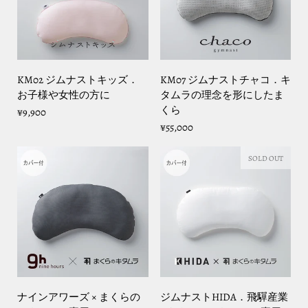
KM02 ジムナストキッズ．
KM07 ジムナストチャコ．キ
お子様や女性の方に
タムラの理念を形にしたま
くら
¥9,900
¥55,000
SOLD OUT
ナインアワーズ × まくらの
ジムナストHIDA．飛驒産業