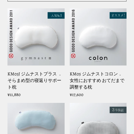
KM03J ジムナストプラス ．
KM05 ジムナストコロン．
そらまめ型の寝返りサポー
女性におすすめ おてだまで
ト枕
調整する枕
¥11,880
¥17,600