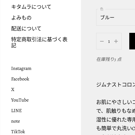
キタムラについて
よみもの
ブルー
配送について
アイボリー
特定商取引法に基づく表
ブルー
記
ピンク
在庫残り3 点
ベージュ
Instagram
Facebook
新色！グレー
ジムナストコロ
X
新色！ココア
YouTube
お肌にやさしいコ
LINE
で、肌触りもな
湿性に優れた専
note
も簡単で丸洗いO
TikTok