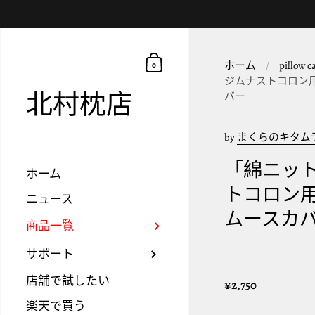
ホーム
/
pillow c
0
ジムナストコロン
北村枕店
バー
by
まくらのキタム
「綿ニッ
ホーム
トコロン
ニュース
ムースカ
商品一覧
サポート
店舗で試したい
¥2,750
楽天で買う