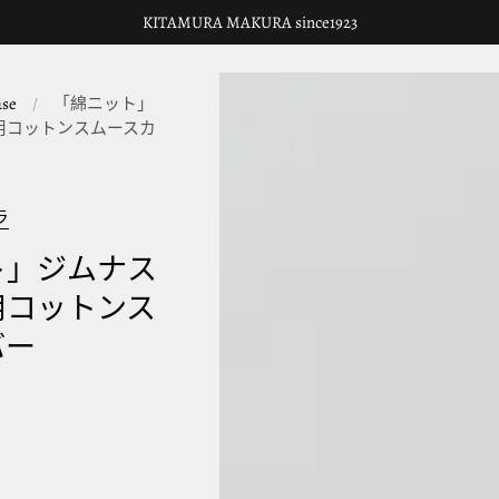
KITAMURA MAKURA since1923
ase
/
「綿ニット」
用コットンスムースカ
ラ
ト」ジムナス
用コットンス
バー