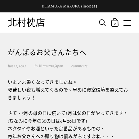
KITAMURA MAKURA since1923
北村枕店
0
がんばるお父さんたちへ
Jun 11, 2021
by KitamuraJapan
comments
いよいよ暑くなってきましたね。
寝苦しい夜も増えてくるので、早めに寝室環境を整えてお
きましょう！
さて、5月の母の日に続いて6月は父の日がやってきます。
(ちなみに今年の父の日は6月20日です)
ネクタイやお酒といった定番品があるものの、
毎年お父さんへの贈り物は悩みがちですよね、、、